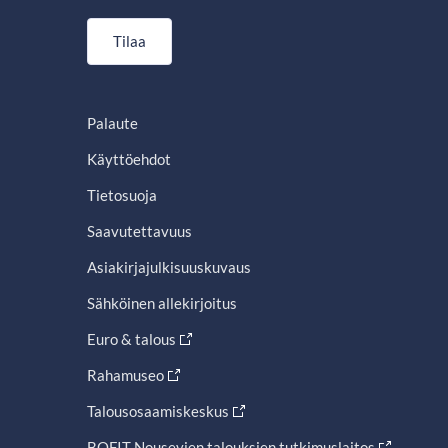
Tilaa
Palaute
Käyttöehdot
Tietosuoja
Saavutettavuus
Asiakirjajulkisuuskuvaus
Sähköinen allekirjoitus
Euro & talous
Rahamuseo
Talousosaamiskeskus
BOFIT Nousevien talouksien tutkimuslaitos