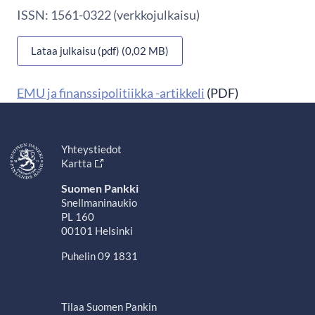
ISSN: 1561-0322 (verkkojulkaisu)
Lataa julkaisu (pdf) (0,02 MB)
EMU ja finanssipolitiikka -artikkeli
(PDF)
Yhteystiedot
Kartta
Suomen Pankki
Snellmaninaukio
PL 160
00101 Helsinki
Puhelin 09 1831
Tilaa Suomen Pankin