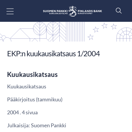
Siirry sisältöön
EKP:n kuukausikatsaus 1/2004
Kuukausikatsaus
Kuukausikatsaus
Pääkirjoitus (tammikuu)
2004 . 4 sivua
Julkaisija: Suomen Pankki