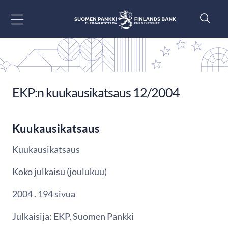
Siirry sisältöön
EKP:n kuukausikatsaus 12/2004
Kuukausikatsaus
Kuukausikatsaus
Koko julkaisu (joulukuu)
2004 . 194 sivua
Julkaisija: EKP, Suomen Pankki