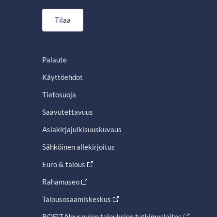
Tilaa
Palaute
Käyttöehdot
Tietosuoja
Saavutettavuus
Asiakirjajulkisuuskuvaus
Sähköinen allekirjoitus
Euro & talous
Rahamuseo
Talousosaamiskeskus
BOFIT Nousevien talouksien tutkimuslaitos