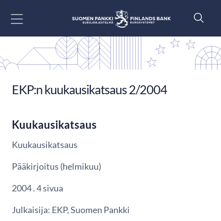
Siirry sisältöön
EKP:n kuukausikatsaus 2/2004
Kuukausikatsaus
Kuukausikatsaus
Pääkirjoitus (helmikuu)
2004 . 4 sivua
Julkaisija: EKP, Suomen Pankki