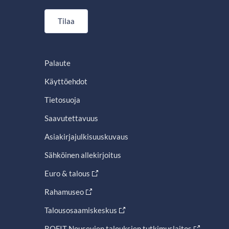
Tilaa
Palaute
Käyttöehdot
Tietosuoja
Saavutettavuus
Asiakirjajulkisuuskuvaus
Sähköinen allekirjoitus
Euro & talous
Rahamuseo
Talousosaamiskeskus
BOFIT Nousevien talouksien tutkimuslaitos