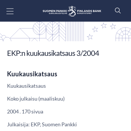
Siirry sisältöön
EKP:n kuukausikatsaus 3/2004
Kuukausikatsaus
Kuukausikatsaus
Koko julkaisu (maaliskuu)
2004 . 170 sivua
Julkaisija: EKP, Suomen Pankki