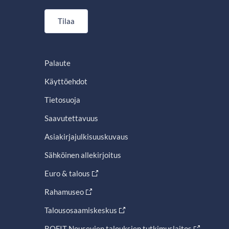
Tilaa
Palaute
Käyttöehdot
Tietosuoja
Saavutettavuus
Asiakirjajulkisuuskuvaus
Sähköinen allekirjoitus
Euro & talous
Rahamuseo
Talousosaamiskeskus
BOFIT Nousevien talouksien tutkimuslaitos