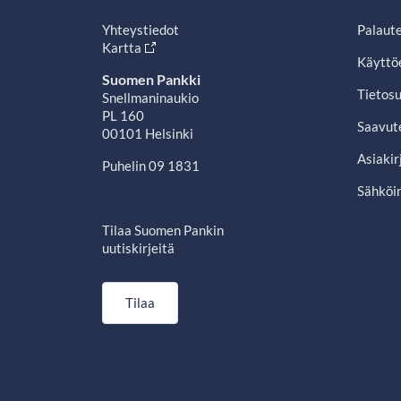
Yhteystiedot
Palaut
Kartta
Käyttö
Suomen Pankki
Tietosu
Snellmaninaukio
PL 160
Saavut
00101 Helsinki
Asiakir
Puhelin 09 1831
Sähköin
Tilaa Suomen Pankin
uutiskirjeitä
Tilaa