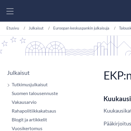
Siirry sisältöön
Etusivu
Julkaisut
Euroopan keskuspankin julkaisuja
Talous
EKP:n
Julkaisut
Tutkimusjulkaisut
Suomen talousennuste
Kuukausi
Vakausarvio
Kuukausika
Rahapolitiikkakatsaus
Blogit ja artikkelit
Pääkirjoitus
Vuosikertomus