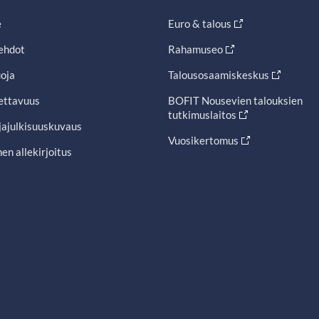
e
Euro & talous
ehdot
Rahamuseo
oja
Talousosaamiskeskus
ettavuus
BOFIT Nousevien talouksien
tutkimuslaitos
jajulkisuuskuvaus
Vuosikertomus
en allekirjoitus