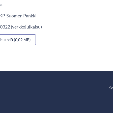
ua
 EKP, Suomen Pankki
0322 (verkkojulkaisu)
isu (pdf) (0,02 MB)
Se