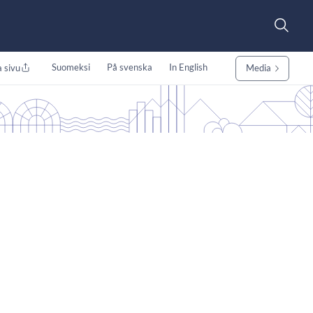
Suomeksi
På svenska
In English
 sivu
Media