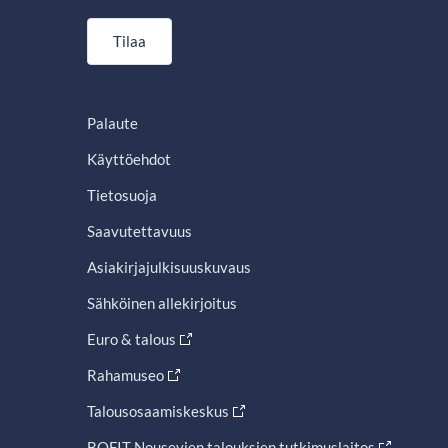
Tilaa
Palaute
Käyttöehdot
Tietosuoja
Saavutettavuus
Asiakirjajulkisuuskuvaus
Sähköinen allekirjoitus
Euro & talous
Rahamuseo
Talousosaamiskeskus
BOFIT Nousevien talouksien tutkimuslaitos