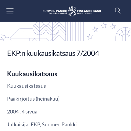
Siirry sisältöön
EKP:n kuukausikatsaus 7/2004
Kuukausikatsaus
Kuukausikatsaus
Pääkirjoitus (heinäkuu)
2004 . 4 sivua
Julkaisija: EKP, Suomen Pankki