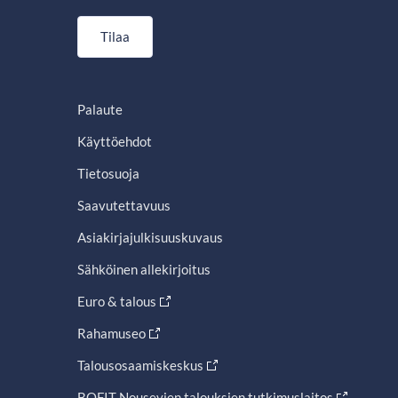
Tilaa
Palaute
Käyttöehdot
Tietosuoja
Saavutettavuus
Asiakirjajulkisuuskuvaus
Sähköinen allekirjoitus
Euro & talous
Rahamuseo
Talousosaamiskeskus
BOFIT Nousevien talouksien tutkimuslaitos