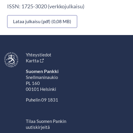
ISSN: 1725-3020 (verkkojulkaisu)
Lataa julkaisu (pdf) (0,08 MB)
Yhteystiedot
Kartta
Suomen Pankki
Snellmaninaukio
PL 160
00101 Helsinki
Puhelin 09 1831
Tilaa Suomen Pankin
uutiskirjeitä