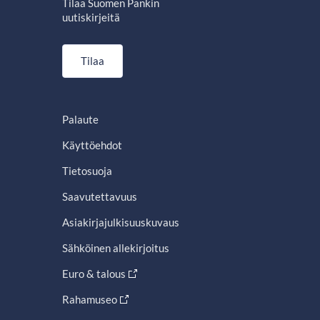
Tilaa Suomen Pankin
uutiskirjeitä
Tilaa
Palaute
Käyttöehdot
Tietosuoja
Saavutettavuus
Asiakirjajulkisuuskuvaus
Sähköinen allekirjoitus
Euro & talous
Rahamuseo