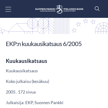
Siirry sisältöön
EKP:n kuukausikatsaus 6/2005
Kuukausikatsaus
Kuukausikatsaus
Koko julkaisu (kesäkuu)
2005 . 172 sivua
Julkaisija: EKP, Suomen Pankki