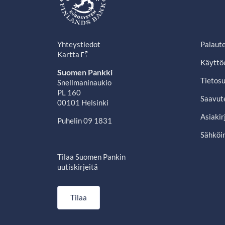
Yhteystiedot
Palaut
Kartta
Käyttö
Suomen Pankki
Tietosu
Snellmaninaukio
PL 160
Saavut
00101 Helsinki
Asiakir
Puhelin 09 1831
Sähköin
Tilaa Suomen Pankin
uutiskirjeitä
Tilaa