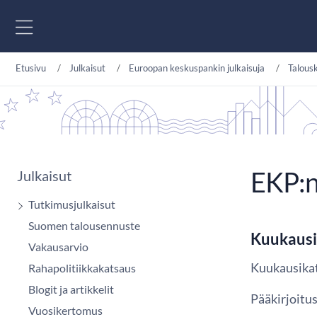
Siirry sisältöön
Etusivu
Julkaisut
Euroopan keskuspankin julkaisuja
Talous
EKP:n
Julkaisut
Tutkimusjulkaisut
Suomen talousennuste
Kuukausi
Vakausarvio
Kuukausika
Rahapolitiikkakatsaus
Blogit ja artikkelit
Pääkirjoitu
Vuosikertomus