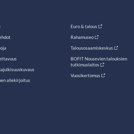
e
Euro & talous
ehdot
Rahamuseo
oja
Talousosaamiskeskus
ettavuus
BOFIT Nousevien talouksien
tutkimuslaitos
jajulkisuuskuvaus
Vuosikertomus
en allekirjoitus