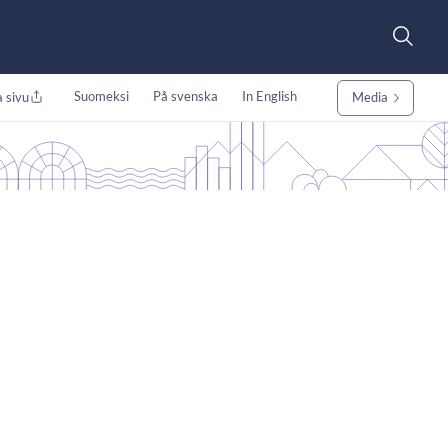
Suomeksi
På svenska
In English
 sivu
Media