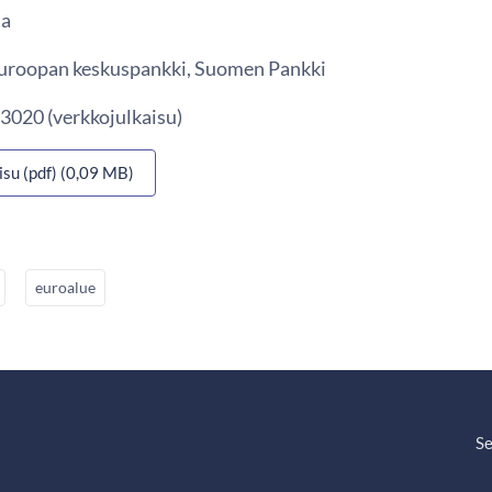
ua
 Euroopan keskuspankki, Suomen Pankki
3020 (verkkojulkaisu)
isu (pdf) (0,09 MB)
euroalue
Se