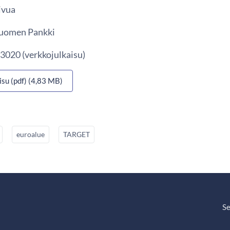
ivua
 Suomen Pankki
3020 (verkkojulkaisu)
isu (pdf) (4,83 MB)
euroalue
TARGET
Se