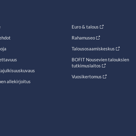
e
Euro & talous
ehdot
Rahamuseo
oja
Talousosaamiskeskus
ettavuus
BOFIT Nousevien talouksien
tutkimuslaitos
jajulkisuuskuvaus
Vuosikertomus
en allekirjoitus