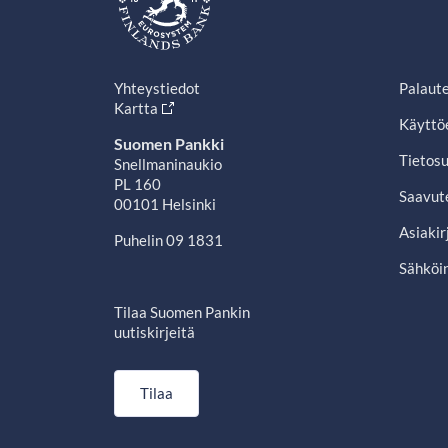
Yhteystiedot
Palaut
Kartta
Käyttö
Suomen Pankki
Tietosu
Snellmaninaukio
PL 160
Saavut
00101 Helsinki
Asiakir
Puhelin 09 1831
Sähköin
Tilaa Suomen Pankin
uutiskirjeitä
Tilaa