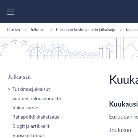
Siirry sisältöön
Etusivu
Julkaisut
Euroopan keskuspankin julkaisuja
Talous
Kuuka
Julkaisut
Tutkimusjulkaisut
Suomen talousennuste
Kuukausi
Vakausarvio
Euroopan k
Rahapolitiikkakatsaus
Blogit ja artikkelit
Joulukuu
Vuosikertomus