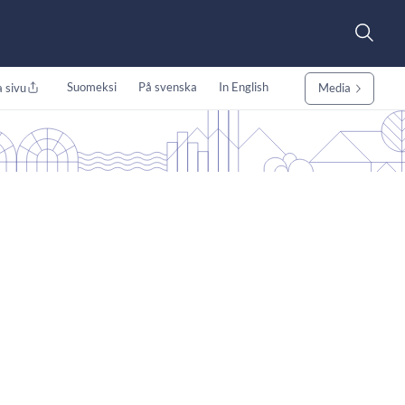
Suomeksi
På svenska
In English
 sivu
Media