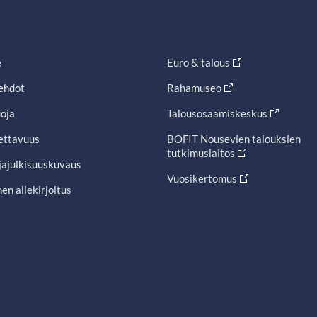
e
Euro & talous
ehdot
Rahamuseo
oja
Talousosaamiskeskus
ettavuus
BOFIT Nousevien talouksien
tutkimuslaitos
jajulkisuuskuvaus
Vuosikertomus
en allekirjoitus