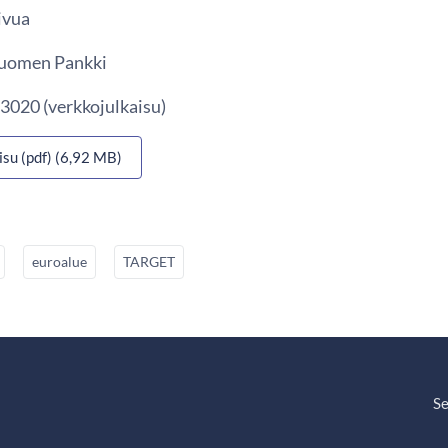
ivua
 Suomen Pankki
3020 (verkkojulkaisu)
isu (pdf) (6,92 MB)
euroalue
TARGET
Se