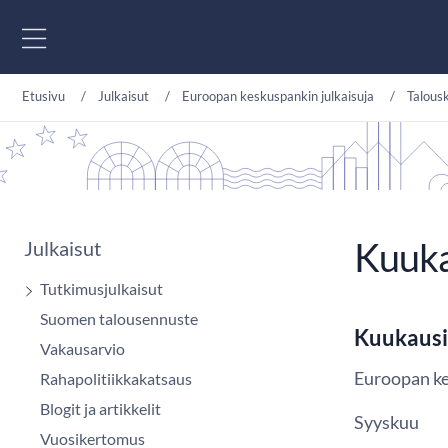
Siirry sisältöön
Etusivu
Julkaisut
Euroopan keskuspankin julkaisuja
Talous
Kuuka
Julkaisut
Tutkimusjulkaisut
Suomen talousennuste
Kuukausi
Vakausarvio
Euroopan k
Rahapolitiikkakatsaus
Blogit ja artikkelit
Syyskuu
Vuosikertomus