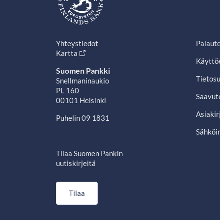
Yhteystiedot
Palaut
Kartta
Käyttö
Suomen Pankki
Tietosu
Snellmaninaukio
PL 160
Saavut
00101 Helsinki
Asiakir
Puhelin 09 1831
Sähköin
Tilaa Suomen Pankin
uutiskirjeitä
Tilaa