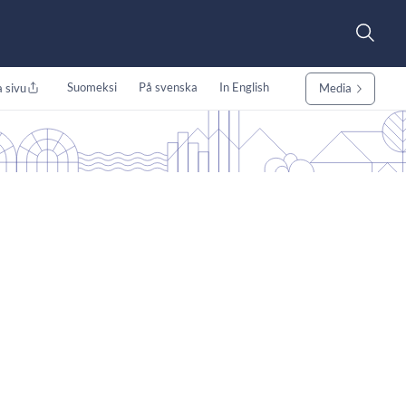
Suomeksi
På svenska
In English
 sivu
Media