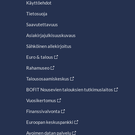
Käyttöehdot
Tietosuoja
Saavutettavuus
Asiakirjajulkisuuskuvaus
Sähköinen allekirjoitus
Euro & talous
Rahamuseo
Talousosaamiskeskus
BOFIT Nousevien talouksien tutkimuslaitos
Vuosikertomus
Finanssivalvonta
Euroopan keskuspankki
Avoimen datan palvelu