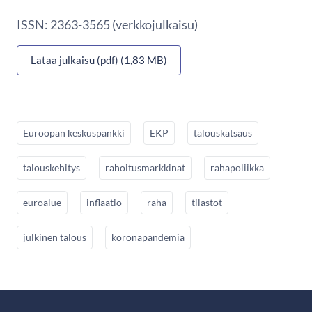
ISSN: 2363-3565 (verkkojulkaisu)
Lataa julkaisu (pdf) (1,83 MB)
Euroopan keskuspankki
EKP
talouskatsaus
talouskehitys
rahoitusmarkkinat
rahapoliikka
euroalue
inflaatio
raha
tilastot
julkinen talous
koronapandemia