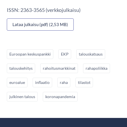
ISSN: 2363-3565 (verkkojulkaisu)
Lataa julkaisu (pdf) (2,53 MB)
Euroopan keskuspankki
EKP
talouskatsaus
talouskehitys
rahoitusmarkkinat
rahapoliikka
euroalue
inflaatio
raha
tilastot
julkinen talous
koronapandemia