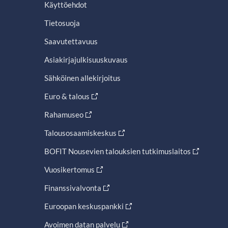
Käyttöehdot
Tietosuoja
Saavutettavuus
Asiakirjajulkisuuskuvaus
Sähköinen allekirjoitus
Euro & talous
Rahamuseo
Talousosaamiskeskus
BOFIT Nousevien talouksien tutkimuslaitos
Vuosikertomus
Finanssivalvonta
Euroopan keskuspankki
Avoimen datan palvelu