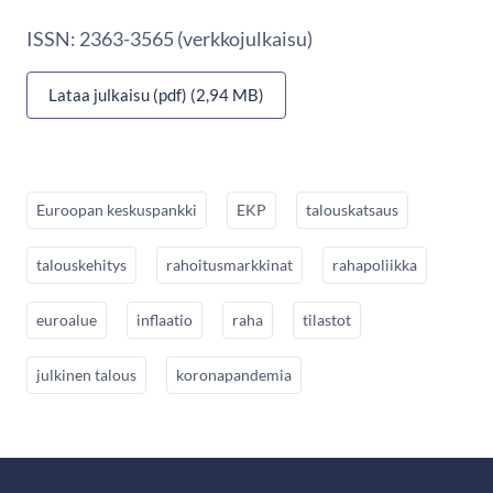
ISSN: 2363-3565 (verkkojulkaisu)
Lataa julkaisu (pdf) (2,94 MB)
Euroopan keskuspankki
EKP
talouskatsaus
talouskehitys
rahoitusmarkkinat
rahapoliikka
euroalue
inflaatio
raha
tilastot
julkinen talous
koronapandemia