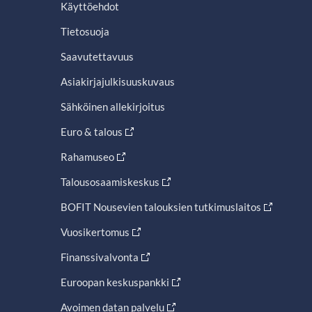
Käyttöehdot
Tietosuoja
Saavutettavuus
Asiakirjajulkisuuskuvaus
Sähköinen allekirjoitus
Euro & talous
Rahamuseo
Talousosaamiskeskus
BOFIT Nousevien talouksien tutkimuslaitos
Vuosikertomus
Finanssivalvonta
Euroopan keskuspankki
Avoimen datan palvelu