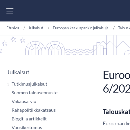
Siirry sisältöön
Etusivu
Julkaisut
Euroopan keskuspankin julkaisuja
Talous
Euroo
Julkaisut
Tutkimusjulkaisut
6/20
Suomen talousennuste
Vakausarvio
Rahapolitiikkakatsaus
Talouska
Blogit ja artikkelit
Euroopan ke
Vuosikertomus