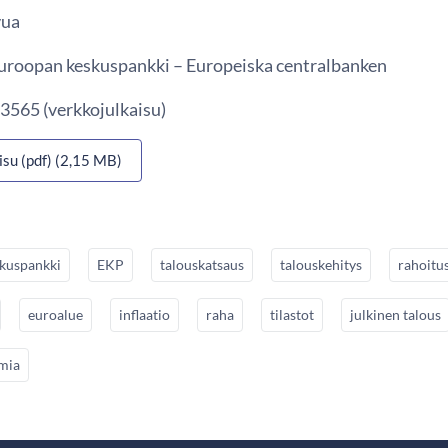
vua
 Euroopan keskuspankki – Europeiska centralbanken
3565 (verkkojulkaisu)
isu (pdf) (2,15 MB)
kuspankki
EKP
talouskatsaus
talouskehitys
rahoitu
euroalue
inflaatio
raha
tilastot
julkinen talous
mia