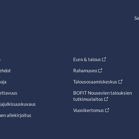
Se
e
Euro & talous
ehdot
Rahamuseo
oja
Talousosaamiskeskus
ettavuus
BOFIT Nousevien talouksien
tutkimuslaitos
jajulkisuuskuvaus
Vuosikertomus
en allekirjoitus