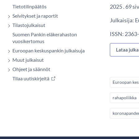
2025 . 69 si
Tietotilinpäätös
Selvitykset ja raportit
Julkaisija:
Tilastojulkaisut
ISSN: 2363-
Suomen Pankin eläkerahaston
vuosikertomus
Lataa julka
Euroopan keskuspankin julkaisuja
Muut julkaisut
Ohjeet ja säännöt
Tilaa uutiskirjeitä
Euroopan kes
rahapoliikka
koronapande