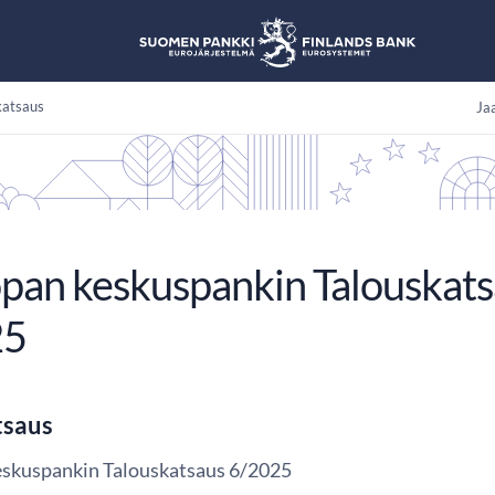
katsaus
Jaa
pan keskuspankin Talouskat
25
tsaus
skuspankin Talouskatsaus 6/2025