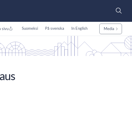
Suomeksi
På svenska
In English
 sivu
Media
saus