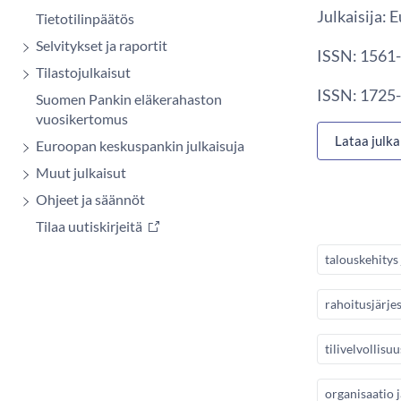
Julkaisija:
Tietotilinpäätös
Selvitykset ja raportit
ISSN: 1561-
Tilastojulkaisut
ISSN: 1725-
Suomen Pankin eläkerahaston
vuosikertomus
Lataa julka
Euroopan keskuspankin julkaisuja
Muut julkaisut
Ohjeet ja säännöt
Tilaa uutiskirjeitä
talouskehitys 
rahoitusjärje
tilivelvollisuu
organisaatio j