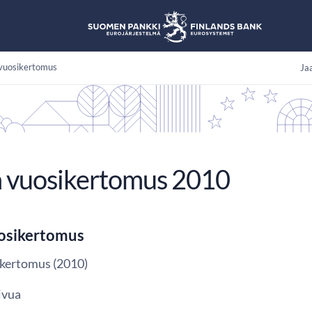
vuosikertomus
Jaa
 vuosikertomus 2010
osikertomus
kertomus (2010)
ivua