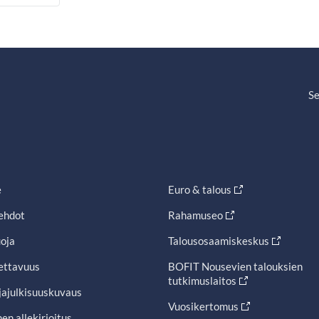
Se
e
Euro & talous
ehdot
Rahamuseo
oja
Talousosaamiskeskus
ettavuus
BOFIT Nousevien talouksien
tutkimuslaitos
jajulkisuuskuvaus
Vuosikertomus
en allekirjoitus