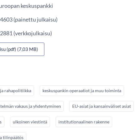
 Euroopan keskuspankki
4603 (painettu julkaisu)
2881 (verkkojulkaisu)
isu (pdf) (7,03 MB)
ja rahapolitiikka
keskuspankin operaatiot ja muu toiminta
stelmän vakaus ja yhdentyminen
EU-asiat ja kansainväliset asiat
s
ulkoinen viestintä
institutionaalinen rakenne
a tilinpäätös