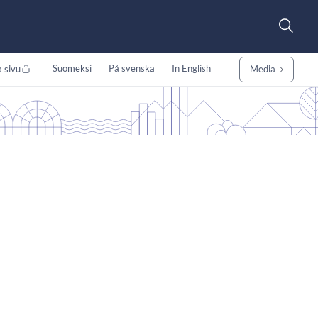
Suomeksi
På svenska
In English
 sivu
Media