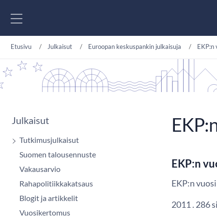
Siirry sisältöön
Etusivu
Julkaisut
Euroopan keskuspankin julkaisuja
EKP:n 
EKP:n
Julkaisut
Tutkimusjulkaisut
Suomen talousennuste
EKP:n vu
Vakausarvio
EKP:n vuosi
Rahapolitiikkakatsaus
Blogit ja artikkelit
2011 . 286 s
Vuosikertomus