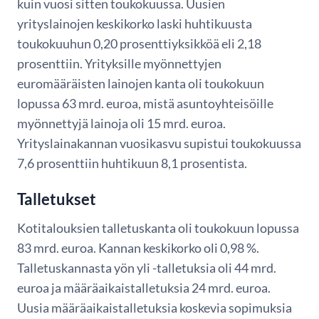
kuin vuosi sitten toukokuussa. Uusien
yrityslainojen keskikorko laski huhtikuusta
toukokuuhun 0,20 prosenttiyksikköä eli 2,18
prosenttiin. Yrityksille myönnettyjen
euromääräisten lainojen kanta oli toukokuun
lopussa 63 mrd. euroa, mistä asuntoyhteisöille
myönnettyjä lainoja oli 15 mrd. euroa.
Yrityslainakannan vuosikasvu supistui toukokuussa
7,6 prosenttiin huhtikuun 8,1 prosentista.
Talletukset
Kotitalouksien talletuskanta oli toukokuun lopussa
83 mrd. euroa. Kannan keskikorko oli 0,98 %.
Talletuskannasta yön yli -talletuksia oli 44 mrd.
euroa ja määräaikaistalletuksia 24 mrd. euroa.
Uusia määräaikaistalletuksia koskevia sopimuksia