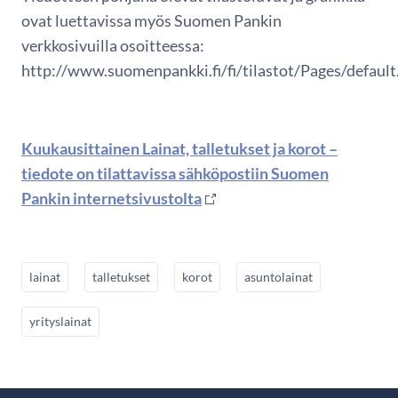
ovat luettavissa myös Suomen Pankin
verkkosivuilla osoitteessa:
http://www.suomenpankki.fi/fi/tilastot/Pages/default
Kuukausittainen Lainat, talletukset ja korot –
tiedote on tilattavissa sähköpostiin Suomen
Pankin internetsivustolta
lainat
talletukset
korot
asuntolainat
yrityslainat