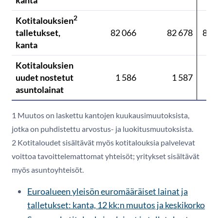
2
Kotitalouksien
talletukset,
82 066
82 678
82 
kanta
Kotitalouksien
uudet nostetut
1 586
1 587
1 
asuntolainat
1 Muutos on laskettu kantojen kuukausimuutoksista,
jotka on puhdistettu arvostus- ja luokitusmuutoksista.
2 Kotitaloudet sisältävät myös kotitalouksia palvelevat
voittoa tavoittelemattomat yhteisöt; yritykset sisältävät
myös asuntoyhteisöt.
Euroalueen yleisön euromääräiset lainat ja
talletukset: kanta, 12 kk:n muutos ja keskikorko