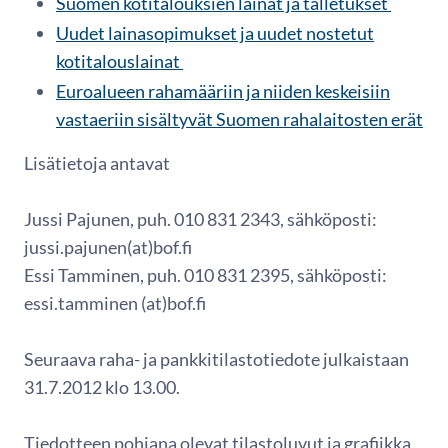
Suomen kotitalouksien lainat ja talletukset
Uudet lainasopimukset ja uudet nostetut
kotitalouslainat
Euroalueen rahamääriin ja niiden keskeisiin
vastaeriin sisältyvät Suomen rahalaitosten erät
Lisätietoja antavat
Jussi Pajunen, puh. 010 831 2343, sähköposti:
jussi.pajunen(at)bof.fi
Essi Tamminen, puh. 010 831 2395, sähköposti:
essi.tamminen (at)bof.fi
Seuraava raha- ja pankkitilastotiedote julkaistaan
31.7.2012 klo 13.00.
Tiedotteen pohjana olevat tilastoluvut ja grafiikka