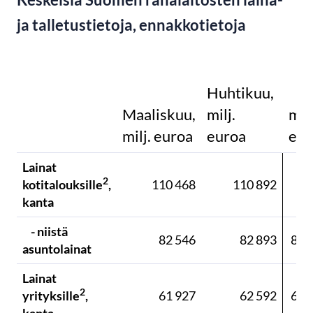
ja talletustietoja, ennakkotietoja
Huhtikuu,
Maaliskuu,
milj.
milj
milj. euroa
euroa
eur
Lainat
2
kotitalouksille
,
110 468
110 892
kanta
- niistä
82 546
82 893
83 
asuntolainat
Lainat
2
yrityksille
,
61 927
62 592
62 
kanta