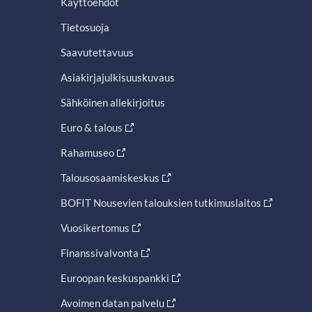
Käyttöehdot
Tietosuoja
Saavutettavuus
Asiakirjajulkisuuskuvaus
Sähköinen allekirjoitus
Euro & talous
Rahamuseo
Talousosaamiskeskus
BOFIT Nousevien talouksien tutkimuslaitos
Vuosikertomus
Finanssivalvonta
Euroopan keskuspankki
Avoimen datan palvelu