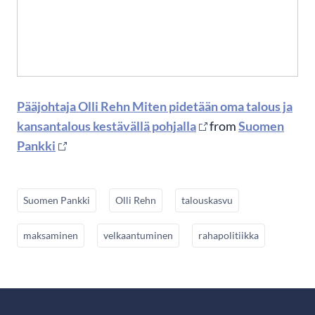
Pääjohtaja Olli Rehn Miten pidetään oma talous ja
kansantalous kestävällä pohjalla
from
Suomen
Pankki
Suomen Pankki
Olli Rehn
talouskasvu
maksaminen
velkaantuminen
rahapolitiikka