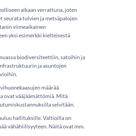
lliseen aikaan verrattuna, joten
et seurata tulvien ja metsäpalojen
istanin viimeaikainen
en yksi esimerkki kielteisestä
assa biodiversiteettiin, satoihin ja
infrastruktuurin ja asuntojen
vioihin.
asvihuonekaasujen määrää
ka ovat vääjäämättömiä. Mitä
tumiskustannuksilla selvitään.
uu hallituksille. Valtioilla on
ymää vähähiilisyyteen. Näitä ovat mm.