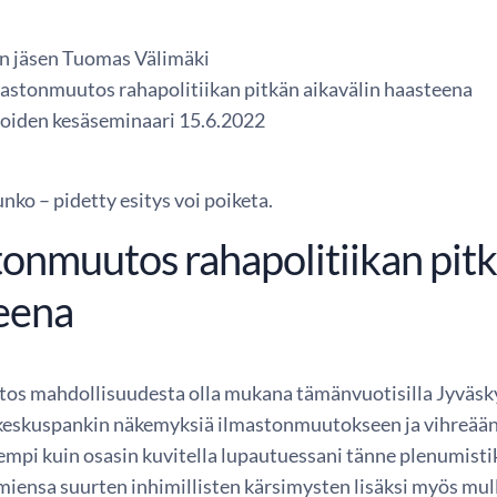
n jäsen Tuomas Välimäki
astonmuutos rahapolitiikan pitkän aikavälin haasteena
joiden kesäseminaari 15.6.2022
nko – pidetty esitys voi poiketa.
tonmuutos rahapolitiikan pitk
eena
itos mahdollisuudesta olla mukana tämänvuotisilla Jyväsky
eskuspankin näkemyksiä ilmastonmuutokseen ja vihreään s
empi kuin osasin kuvitella lupautuessani tänne plenumisti
miensa suurten inhimillisten kärsimysten lisäksi myös mul