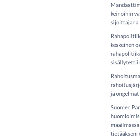
Mandaattimm
keinoihin v
sijoittajana.
Rahapolitii
keskeinen o
rahapolitii
sisällytetti
Rahoitusmar
rahoitusjärj
ja ongelmat 
Suomen Pan
huomioimise
maailmassa 
tietääkseni