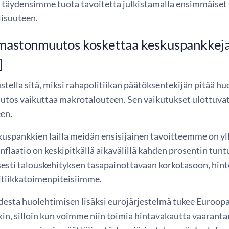
 täydensimme tuota tavoitetta julkistamalla ensimmäiset v
lisuuteen.
lmastonmuutos koskettaa keskuspankkej
]
stella sitä, miksi rahapolitiikan päätöksentekijän pitää 
tos vaikuttaa makrotalouteen. Sen vaikutukset ulottuvat t
en.
uspankkien lailla meidän ensisijainen tavoitteemme on yl
 inflaatio on keskipitkällä aikavälillä kahden prosentin tun
sti talouskehityksen tasapainottavaan korkotasoon, hintoi
itiikkatoimenpiteisiimme.
esta huolehtimisen lisäksi eurojärjestelmä tukee Euroopa
in, silloin kun voimme niin toimia hintavakautta vaaranta