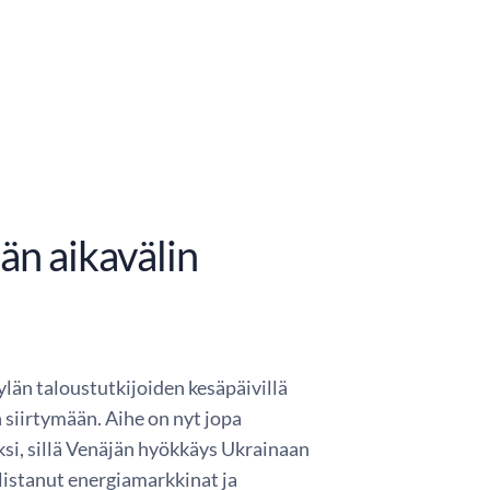
än aikavälin
län taloustutkijoiden kesäpäivillä
iirtymään. Aihe on nyt jopa
ksi, sillä Venäjän hyökkäys Ukrainaan
listanut energiamarkkinat ja