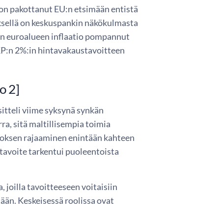
s on pakottanut EU:n etsimään entistä
yksellä on keskuspankin näkökulmasta
n euroalueen inflaatio pompannut
P:n 2%:in hintavakaustavoitteen
o 2]
itteli viime syksynä synkän
ra, sitä maltillisempia toimia
utoksen rajaaminen enintään kahteen
tavoite tarkentui puoleentoista
 joilla tavoitteeseen voitaisiin
tään. Keskeisessä roolissa ovat