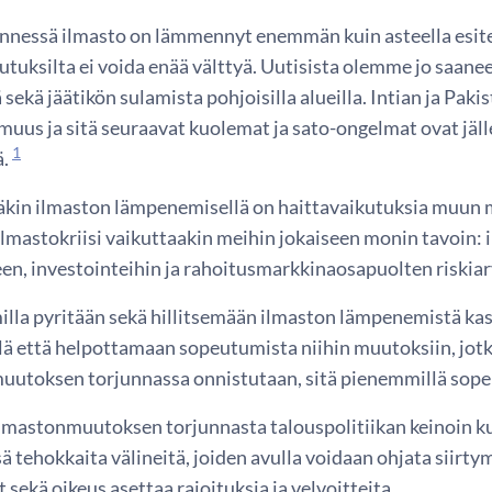
nnessä ilmasto on lämmennyt enemmän kuin asteella esiteo
kutuksilta ei voida enää välttyä. Uutisista olemme jo saane
 sekä jäätikön sulamista pohjoisilla alueilla. Intian ja Pak
us ja sitä seuraavat kuolemat ja sato-ongelmat ovat jälle
1
ä.
äkin ilmaston lämpenemisellä on haittavaikutuksia muun mu
Ilmastokriisi vaikuttaakin meihin jokaiseen monin tavoin: 
en, investointeihin ja rahoitusmarkkinaosapuolten riskiar
illa pyritään sekä hillitsemään ilmaston lämpenemistä k
ä että helpottamaan sopeutumista niihin muutoksiin, jot
utoksen torjunnassa onnistutaan, sitä pienemmillä sopeu
mastonmuutoksen torjunnasta talouspolitiikan keinoin kuul
ä tehokkaita välineitä, joiden avulla voidaan ohjata siirt
t sekä oikeus asettaa rajoituksia ja velvoitteita.