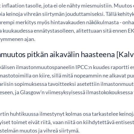
 inflaation tasolle, jota ei ole nähty miesmuistiin. Muuto
a keinoja vihreän siirtymän jouduttamiseksi. Tällä kehit
rempi merkitys myös hintavakauden näkökulmasta - onha
kuukaudessa ennätystasolleen, alitettuaan sitä ennen EK
kymmenen ajan.
muutos pitkän aikavälin haasteena [Kalv
välisen ilmastonmuutospaneelin IPCC:n kuudes raportti es
astotoimilla on kiire, sillä mitä nopeammin ne alkavat pur
Pariisin sopimuksessa tavoitteeksi asetettiin ilmastonmu
eeseen, ja Glasgow’n viimesyksyisessä ilmastokokouksessa 
tin huhtikuussa ilmestynyt kolmas osa tarkastelee keinoja,
iset toimet eivät riitä, vaan niitä on kiihdytettävä entises
stelmän muutos ja vihreä siirtymä.