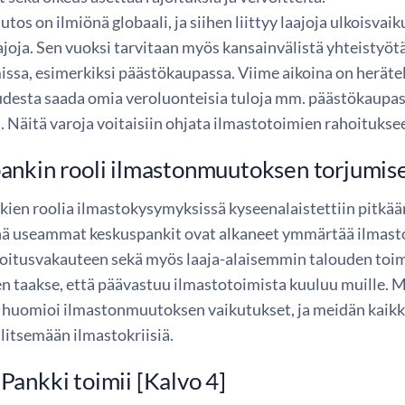
os on ilmiönä globaali, ja siihen liittyy laajoja ulkoisvaik
ajoja. Sen vuoksi tarvitaan myös kansainvälistä yhteistyöt
issa, esimerkiksi päästökaupassa. Viime aikoina on heräte
desta saada omia veroluonteisia tuloja mm. päästökaupasta
ta. Näitä varoja voitaisiin ohjata ilmastotoimien rahoitukse
nkin rooli ilmastonmuutoksen torjumise
ien roolia ilmastokysymyksissä kyseenalaistettiin pitkä
hä useammat keskuspankit ovat alkaneet ymmärtää ilmas
ahoitusvakauteen sekä myös laaja-alaisemmin talouden toim
n taakse, että päävastuu ilmastotoimista kuuluu muille. Mei
ka huomioi ilmastonmuutoksen vaikutukset, ja meidän ka
llitsemään ilmastokriisiä.
ankki toimii [Kalvo 4]