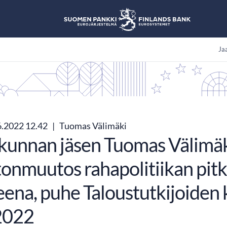
Jaa
6.2022 12.42
|
Tuomas Välimäki
kunnan jäsen Tuomas Välimäk
tonmuutos rahapolitiikan pitk
eena, puhe Taloustutkijoiden
2022