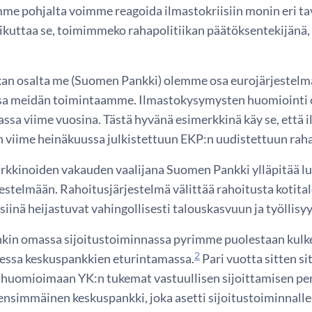
e pohjalta voimme reagoida ilmastokriisiin monin eri ta
aikuttaa se, toimimmeko rahapolitiikan päätöksentekijänä,
kan osalta me (Suomen Pankki) olemme osa eurojärjestelmä
sa meidän toimintaamme. Ilmastokysymysten huomiointi 
kassa viime vuosina. Tästä hyvänä esimerkkinä käy se, ett
in viime heinäkuussa julkistettuun EKP:n uudistettuun raha
kkinoiden vakauden vaalijana Suomen Pankki ylläpitää 
estelmään. Rahoitusjärjestelmä välittää rahoitusta kotitalo
siinä heijastuvat vahingollisesti talouskasvuun ja työllisy
kin omassa sijoitustoiminnassa pyrimme puolestaan kul
2
ssa keskuspankkien eturintamassa.
Pari vuotta sitten 
huomioimaan YK:n tukemat vastuullisen sijoittamisen per
 ensimmäinen keskuspankki, joka asetti sijoitustoiminnalle