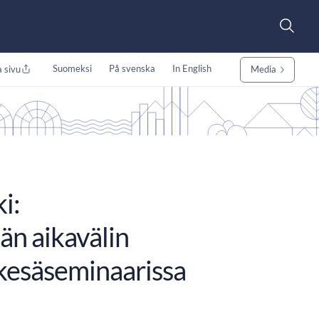
Suomeksi
På svenska
In English
 sivu
Media
i:
än aikavälin
 kesäseminaarissa