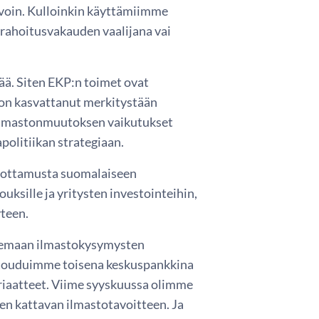
voin. Kulloinkin käyttämiimme
 rahoitusvakauden vaalijana vai
ä. Siten EKP:n toimet ovat
on kasvattanut merkitystään
ä ilmastonmuutoksen vaikutukset
politiikan strategiaan.
luottamusta suomalaiseen
uksille ja yritysten investointeihin,
yteen.
kemaan ilmastokysymysten
sitouduimme toisena keskuspankkina
iaatteet. Viime syyskuussa olimme
en kattavan ilmastotavoitteen. Ja