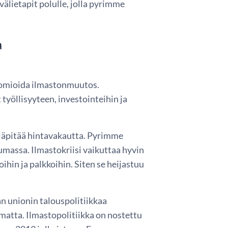
älietapit polulle, jolla pyrimme
a
huomioida ilmastonmuutos.
yöllisyyteen, investointeihin ja
läpitää hintavakautta. Pyrimme
tumassa. Ilmastokriisi vaikuttaa hyvin
hin ja palkkoihin. Siten se heijastuu
n unionin talouspolitiikkaa
matta. Ilmastopolitiikka on nostettu