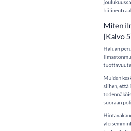
joulukuussa
hiilineutraa
Miten i
[Kalvo 5
Haluan peru
Ilmastonmuu
tuottavuute
Muiden kesk
siihen, että
todennäköise
suoraan pol
Hintavakaud
yleisemmink