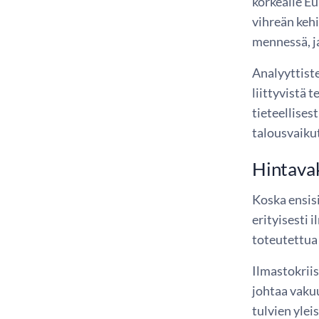
korkealle E
vihreän kehi
mennessä, j
Analyyttiste
liittyvistä
tieteellises
talousvaiku
Hintavak
Koska ensis
erityisesti 
toteutettua
Ilmastokriis
johtaa vaku
tulvien ylei