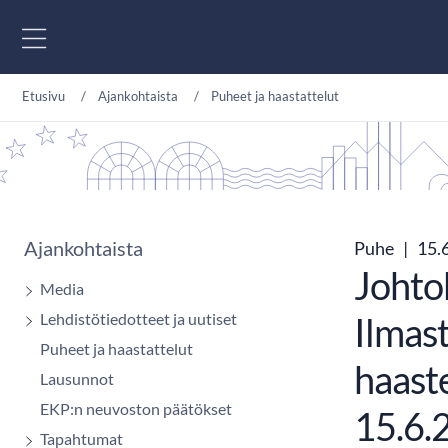
Siirry sisältöön
Etusivu
Ajankohtaista
Puheet ja haastattelut
Ajankohtaista
Puhe
|
15.
Johto
Media
Lehdistötiedotteet ja uutiset
Ilmas
Puheet ja haastattelut
haast
Lausunnot
EKP:n neuvoston päätökset
15.6.
Tapahtumat