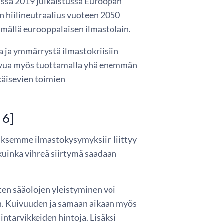
ussa 2019 julkaistussa Euroopan
n hiilineutraalius vuoteen 2050
mällä eurooppalaisen ilmastolain.
a ja ymmärrystä ilmastokriisiin
kasvua myös tuottamalla yhä enemmän
käisevien toimien
 6]
uksemme ilmastokysymyksiin liittyy
n kuinka vihreä siirtymä saadaan
ten sääolojen yleistyminen voi
. Kuivuuden ja samaan aikaan myös
ntarvikkeiden hintoja. Lisäksi