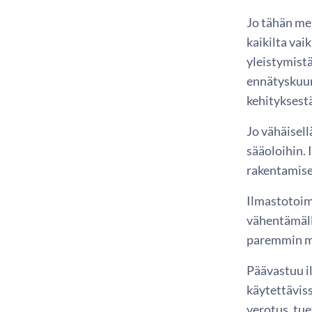
Jo tähän me
kaikilta vai
yleistymistä
ennätyskuumu
kehityksest
Jo vähäisell
sääoloihin. 
rakentamise
Ilmastotoim
vähentämäll
paremmin mu
Päävastuu il
käytettäviss
verotus, tue