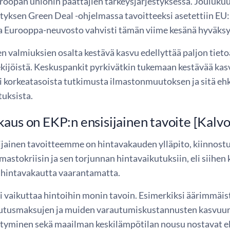
uroopan unionin päättäjien tärkeysjärjestyksessä. Jouluku
tyksen Green Deal -ohjelmassa tavoitteeksi asetettiin EU:
a Eurooppa-neuvosto vahvisti tämän viime kesänä hyväksy
n valmiuksien osalta kestävä kasvu edellyttää paljon tieto
 tekijöistä. Keskuspankit pyrkivätkin tukemaan kestävää 
ti korkeatasoista tutkimusta ilmastonmuutoksen ja sitä eh
tuksista.
aus on EKP:n ensisijainen tavoite [Kalvo
ijainen tavoitteemme on hintavakauden ylläpito, kiinnost
ilmastokriisin ja sen torjunnan hintavaikutuksiin, eli siihe
 hintavakautta vaarantamatta.
i vaikuttaa hintoihin monin tavoin. Esimerkiksi äärimmäis
utusmaksujen ja muiden varautumiskustannusten kasvuun
styminen sekä maailman keskilämpötilan nousu nostavat eli