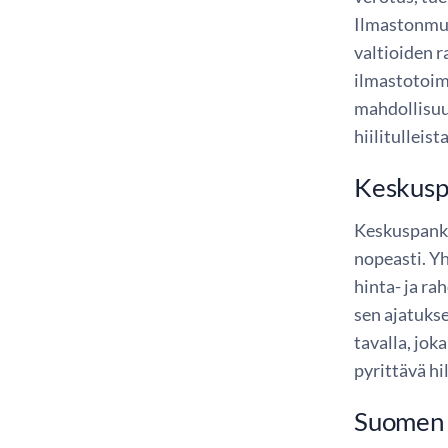
Ilmastonmuut
valtioiden r
ilmastotoim
mahdollisuu
hiilitulleis
Keskuspa
Keskuspankk
nopeasti. Y
hinta- ja r
sen ajatukse
tavalla, jo
pyrittävä hi
Suomen P