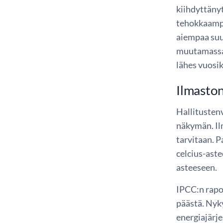
kiihdyttänyt
tehokkaampi
aiempaa suu
muutamassa 
lähes vuosi
Ilmaston
Hallitusten
näkymän. Ilm
tarvitaan. 
celcius-ast
asteeseen.
IPCC:n rapor
päästä. Nyky
energiajärje