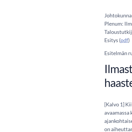
Johtokunna
Plenum: Ilm
Taloustutki
Esitys (
pdf
)
Esitelmän ru
Ilmas
haast
[Kalvo 1] Ki
avaamassa k
ajankohtais
on aiheutta