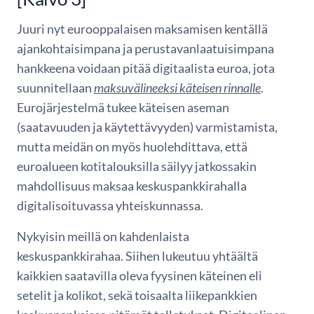
Juuri nyt eurooppalaisen maksamisen kentällä
ajankohtaisimpana ja perustavanlaatuisimpana
hankkeena voidaan pitää digitaalista euroa, jota
suunnitellaan
maksuvälineeksi käteisen rinnalle
.
Eurojärjestelmä tukee käteisen aseman
(saatavuuden ja käytettävyy­den) varmistamista,
mutta meidän on myös huolehdittava, että
euroalueen kotitalouksilla säilyy jatkossakin
mahdollisuus maksaa keskuspankkirahalla
digitalisoituvassa yhteiskunnassa.
Nykyisin meillä on kahdenlaista
keskuspankkirahaa. Siihen lukeutuu yhtäältä
kaikkien saatavilla oleva fyysinen käteinen eli
setelit ja kolikot, sekä toisaalta liikepankkien