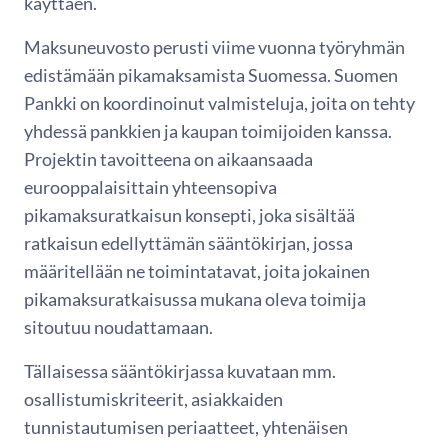
käyttäen.
Maksuneuvosto perusti viime vuonna työryhmän
edistämään pikamaksamista Suomessa. Suomen
Pankki on koordinoinut valmisteluja, joita on tehty
yhdessä pankkien ja kaupan toimijoiden kanssa.
Projektin tavoitteena on aikaansaada
eurooppalaisittain yhteensopiva
pikamaksuratkaisun konsepti, joka sisältää
ratkaisun edellyttämän sääntökirjan, jossa
määritellään ne toimintatavat, joita jokainen
pikamaksuratkaisussa mukana oleva toimija
sitoutuu noudattamaan.
Tällaisessa sääntökirjassa kuvataan mm.
osallistumiskriteerit, asiakkaiden
tunnistautumisen periaatteet, yhtenäisen