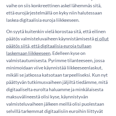
vaihe on siis konkreettinen askel lähemmäs sitä,
että eurojärjestelmällä on kyky niin halutessaan
laskea digitaalisia euroja liikkeeseen.
On syytä kuitenkin vielä korostaa sitä, että eilinen
päätös valmisteluvaiheen käynnistämisestä
ei ollut
päätös siitä, että digitaalisia euroja tullaan
laskemaan liikkeeseen
. Edelleen kyse on
valmistautumisesta. Pyrimme tilanteeseen, jossa
minimoidaan viive käynnistää liikkeeseenlaskut,
mikäli se jatkossa katsotaan tarpeelliseksi. Kun nyt
päättyvän tutkimusvaiheen jäljiltä tiedämme, mitä
digitaaliselta eurolta haluamme ja minkälaisesta
maksuvälineestä olisi kyse, käynnistyvän
valmisteluvaiheen jälkeen meillä olisi puolestaan
selvillä tarkemmat digitaalisiin euroihin liittyvät