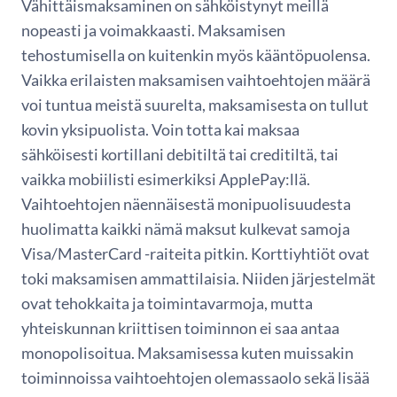
Vähittäismaksaminen on sähköistynyt meillä
nopeasti ja voimakkaasti. Maksamisen
tehostumisella on kuitenkin myös kääntöpuolensa.
Vaikka erilaisten maksamisen vaihtoehtojen määrä
voi tuntua meistä suurelta, maksamisesta on tullut
kovin yksipuolista. Voin totta kai maksaa
sähköisesti kortillani debitiltä tai creditiltä, tai
vaikka mobiilisti esimerkiksi ApplePay:llä.
Vaihtoehtojen näennäisestä monipuolisuudesta
huolimatta kaikki nämä maksut kulkevat samoja
Visa/MasterCard -raiteita pitkin. Korttiyhtiöt ovat
toki maksamisen ammattilaisia. Niiden järjestelmät
ovat tehokkaita ja toimintavarmoja, mutta
yhteiskunnan kriittisen toiminnon ei saa antaa
monopolisoitua. Maksamisessa kuten muissakin
toiminnoissa vaihtoehtojen olemassaolo sekä lisää