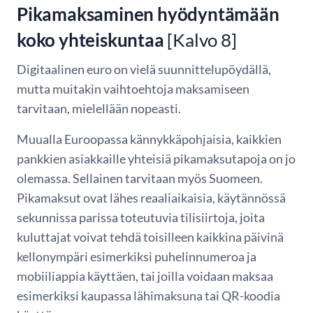
Pikamaksaminen hyödyntämään
koko yhteiskuntaa
[Kalvo 8]
Digitaalinen euro on vielä suunnittelupöydällä,
mutta muitakin vaihtoehtoja maksamiseen
tarvitaan, mielellään nopeasti.
Muualla Euroopassa kännykkäpohjaisia, kaikkien
pankkien asiakkaille yhteisiä pikamaksutapoja on jo
olemassa. Sellainen tarvitaan myös Suomeen.
Pikamaksut ovat lähes reaaliaikaisia, käytännössä
sekunnissa parissa toteutuvia tilisiirtoja, joita
kuluttajat voivat tehdä toisilleen kaikkina päivinä
kellonympäri esimerkiksi puhelinnumeroa ja
mobiiliappia käyttäen, tai joilla voidaan maksaa
esimerkiksi kaupassa lähimaksuna tai QR-koodia