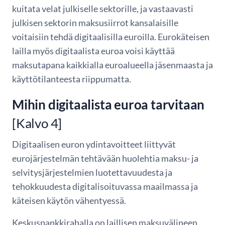
kuitata velat julkiselle sektorille, ja vastaavasti
julkisen sektorin maksusiirrot kansalaisille
voitaisiin tehdä digitaalisilla euroilla. Eurokäteisen
lailla myös digitaalista euroa voisi käyttää
maksutapana kaikkialla euroalueella jäsenmaasta ja
käyttötilanteesta riippumatta.
Mihin digitaalista euroa tarvitaan
[Kalvo 4]
Digitaalisen euron ydintavoitteet liittyvät
eurojärjestelmän tehtävään huolehtia maksu- ja
selvitysjärjestelmien luotettavuudesta ja
tehokkuudesta digitalisoituvassa maailmassa ja
käteisen käytön vähentyessä.
Keskuspankkirahalla on laillisen maksuvälineen