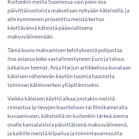
Kuitenkin meillä Suomessa vain pieni osa
päivittäisostoista maksetaan nykyään käteisellä, ja
alle kymmenen prosenttia meistä kertoo
käyttävänsä käteistä pääasiallisena
maksuvälineenään.
Tämä kuvio maksamisen kehityksestä pohjustaa
itse asiassa koko vasta­ilmes­ty­neen Euro ja talous -
julkaisun teemat. Anja Harjun artikkelissa kuvataan
käteisen vähenevän käytön tuomia haasteita
toimivan käteisverkon ylläpitämiseksi.
Vaikka käteisen käyttö alkaa joistakin meistä
rinnastua lp-levyjen kuunteluun tai filmikameralla
kuvaamiseen, käteisellä on kuitenkin tärkeä asema
osalle kansalaisista päivittäisenä maksuvälineenä,
ja kaikille meistä kilpailua ja toimintavarmuutta