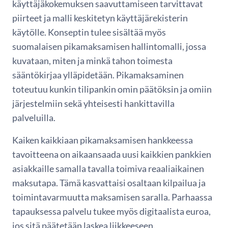
käyttäjäkokemuksen saavuttamiseen tarvittavat
piirteet ja malli keskitetyn käyttäjärekisterin
käytölle. Konseptin tulee sisältää myös
suomalaisen pikamaksamisen hallintomalli, jossa
kuvataan, miten ja minkä tahon toimesta
sääntökirjaa ylläpidetään. Pikamaksaminen
toteutuu kunkin tilipankin omin päätöksin ja omiin
järjestelmiin sekä yhteisesti hankittavilla
palveluilla.
Kaiken kaikkiaan pikamaksamisen hankkeessa
tavoitteena on aikaansaada uusi kaikkien pankkien
asiakkaille samalla tavalla toimiva reaaliaikainen
maksutapa. Tämä kasvattaisi osaltaan kilpailua ja
toimintavarmuutta maksamisen saralla. Parhaassa
tapauksessa palvelu tukee myös digitaalista euroa,
jos sitä päätetään laskea liikkeeseen.