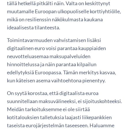
tällä hetkellä pitkälti näin. Valta on keskittynyt
muutamalle Euroopan ulkopuoliselle korttiyhtiölle,
mikä on resilienssin näkökulmasta kaukana
ideaalisesta tilanteesta.
Toimintavarmuuden vahvistamisen lisäksi
digitaalinen euro voisi parantaa kauppiaiden
neuvotteluasemaa maksupalveluiden
hinnoittelussa ja näin parantaa kilpailun
edellytyksiä Euroopassa. Tämän merkitys kasvaa,
kun käteisen asema vaihtoehtona pienentyy.
On syytä korostaa, että digitaalista euroa
suunnitellaan maksuvälineeksi, ei sijoituskohteeksi.
Meidän tarkoituksemme ei ole siirtää
kotitalouksien talletuksia laajasti liikepankkien
taseista eurojärjestelmän taseeseen. Haluamme