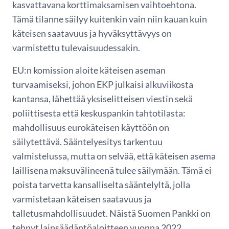
kasvattavana korttimaksamisen vaihtoehtona.
Tämä tilanne säilyy kuitenkin vain niin kauan kuin
käteisen saatavuus ja hyväksyttävyys on
varmistettu tulevaisuudessakin.
EU:n komission aloite käteisen aseman
turvaamiseksi, johon EKP julkaisi alkuviikosta
kantansa, lähettää yksiselitteisen viestin sekä
poliittisesta että keskuspankin tahtotilasta:
mahdollisuus eurokäteisen käyttöön on
säilytettävä. Sääntelyesitys tarkentuu
valmistelussa, mutta on selvää, että käteisen asema
laillisena maksuvälineenä tulee säilymään. Tämä ei
poista tarvetta kansalliselta sääntelyltä, jolla
varmistetaan käteisen saatavuus ja
talletusmahdollisuudet. Näistä Suomen Pankki on
tehnyt lainsäädäntöaloitteen vuonna 2022.