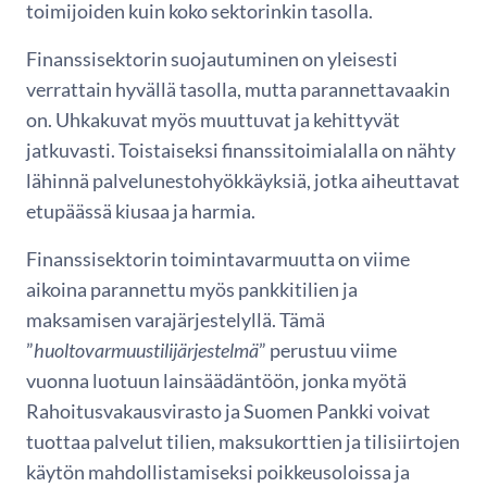
toimijoiden kuin koko sektorinkin tasolla.
Finanssisektorin suojautuminen on yleisesti
verrattain hyvällä tasolla, mutta parannettavaakin
on. Uhkakuvat myös muuttuvat ja kehittyvät
jatkuvasti. Toistaiseksi finanssitoimialalla on nähty
lähinnä palvelunestohyökkäyksiä, jotka aiheuttavat
etupäässä kiusaa ja harmia.
Finanssisektorin toimintavarmuutta on viime
aikoina parannettu myös pankkitilien ja
maksamisen varajärjestelyllä. Tämä
”
huoltovarmuustilijärjestelmä
” perustuu viime
vuonna luotuun lainsäädäntöön, jonka myötä
Rahoitusvakaus­virasto ja Suomen Pankki voivat
tuottaa palvelut tilien, maksukorttien ja tilisiirtojen
käytön mahdollistamiseksi poikkeusoloissa ja