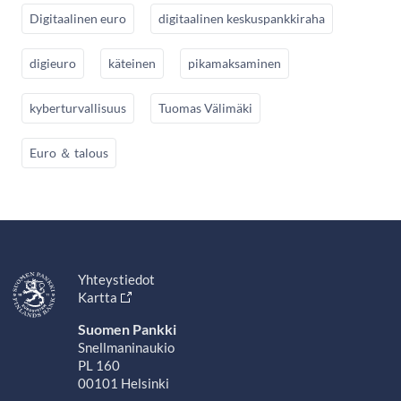
Digitaalinen euro
digitaalinen keskuspankkiraha
digieuro
käteinen
pikamaksaminen
kyberturvallisuus
Tuomas Välimäki
Euro ＆ talous
Yhteystiedot
Kartta
Suomen Pankki
Snellmaninaukio
PL 160
00101 Helsinki