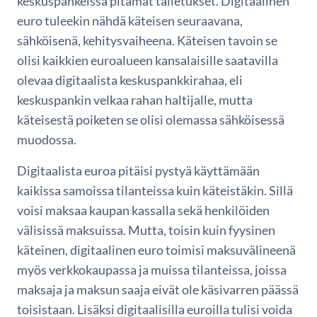
keskuspankeissa pitämät talletukset. Digitaalinen
euro tuleekin nähdä käteisen seuraavana,
sähköisenä, kehitysvaiheena. Käteisen tavoin se
olisi kaikkien euroalueen kansalaisille saatavilla
olevaa digitaalista keskuspankkirahaa, eli
keskuspankin velkaa rahan haltijalle, mutta
käteisestä poiketen se olisi olemassa sähköisessä
muodossa.
Digitaalista euroa pitäisi pystyä käyttämään
kaikissa samoissa tilanteissa kuin käteistäkin. Sillä
voisi maksaa kaupan kassalla sekä henkilöiden
välisissä maksuissa. Mutta, toisin kuin fyysinen
käteinen, digitaalinen euro toimisi maksuvälineenä
myös verkkokaupassa ja muissa tilanteissa, joissa
maksaja ja maksun saaja eivät ole käsivarren päässä
toisistaan. Lisäksi digitaalisilla euroilla tulisi voida