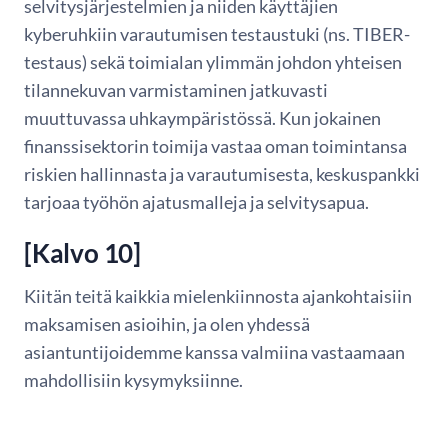
selvitysjärjestelmien ja niiden käyttäjien
kyberuhkiin varautumisen testaustuki (ns. TIBER-
testaus) sekä toimialan ylimmän johdon yhteisen
tilannekuvan varmistaminen jatkuvasti
muuttuvassa uhkaympäristössä. Kun jokainen
finanssisektorin toimija vastaa oman toimintansa
riskien hallinnasta ja varautumisesta, keskuspankki
tarjoaa työhön ajatusmalleja ja selvitysapua.
[Kalvo 10]
Kiitän teitä kaikkia mielenkiinnosta ajankohtaisiin
maksamisen asioihin, ja olen yhdessä
asiantuntijoidemme kanssa valmiina vastaamaan
mahdollisiin kysymyksiinne.