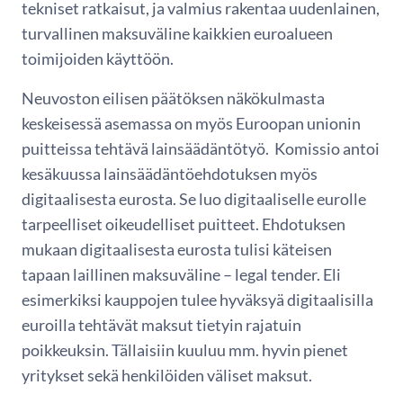
tekniset ratkaisut, ja valmius rakentaa uudenlainen,
turvallinen maksuväline kaikkien euroalueen
toimijoiden käyttöön.
Neuvoston eilisen päätöksen näkökulmasta
keskeisessä asemassa on myös Euroopan unionin
puitteissa tehtävä lainsäädäntötyö. Komissio antoi
kesäkuussa lainsäädäntöehdotuksen myös
digitaalisesta eurosta. Se luo digitaaliselle eurolle
tarpeelliset oikeudelliset puitteet. Ehdotuksen
mukaan digitaalisesta eurosta tulisi käteisen
tapaan laillinen maksuväline – legal tender. Eli
esimerkiksi kauppojen tulee hyväksyä digitaalisilla
euroilla tehtävät maksut tietyin rajatuin
poikkeuksin. Tällaisiin kuuluu mm. hyvin pienet
yritykset sekä henkilöiden väliset maksut.