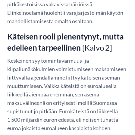
pitkäkestoisissa vakavissa häiriöissä.
Elinkeinoelämä huolehtii varajärjestelmän käytön
mahdollistamisesta omalta osaltaan.
Käteisen rooli pienentynyt, mutta
edelleen tarpeellinen
[Kalvo 2]
Keskeinen syy toimintavarmuus- ja
kilpailunäkökulmien voimistumiseen maksamiseen
liittyvällä agendallamme liittyy käteisen aseman
muuttumiseen. Vaikka käteistä on euroalueella
liikkeellä aiempaa enemmän, sen asema
maksuvälineenä on erityisesti meillä Suomessa
supistunut jo pitkään. Eurokäteistä on liikkeellä
1 500 miljardin euron edestä, eli nelisen tuhatta
euroa jokaista euroalueen kasalaista kohden.