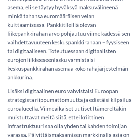
asema, eli se täytyy hyväksyä maksuvälineenä
minkä tahansa euromääräisen velan
kuittaamisessa. Pankkiti­leillä olevan
liikepankkirahan arvo pohjautuu viime kädessä sen
vaihdettavuu­teen keskuspankkirahaan – fyysiseen
tai digitaaliseen. Toteutuessaan digitaa­listen
eurojen liikkeeseenlasku varmistaisi
keskuspankkirahan asemaa koko rahajärjestelmän
ankkurina.
Lisäksi digitaalinen euro vahvistaisi Euroopan
strategista riippumattomuutta ja edistäisi kilpailua
euroalueella. Viimeaikaiset uutiset Itämereltäkin
muistuttavat meitä siitä, ettei kriittinen
infrastruktuuri saa olla yhden tai kahden toimijan
varassa. Päivittäismaksamisen markkinalla asia on