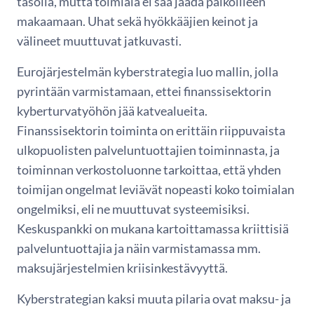
tasolla, mutta toimiala ei saa jäädä paikoilleen
makaamaan. Uhat sekä hyökkääjien keinot ja
välineet muuttuvat jatkuvasti.
Eurojärjestelmän kyberstrategia luo mallin, jolla
pyrintään varmistamaan, ettei finanssisektorin
kyberturvatyöhön jää katvealueita.
Finanssisektorin toiminta on erittäin riippuvaista
ulkopuolisten palveluntuottajien toiminnasta, ja
toiminnan verkostoluonne tarkoittaa, että yhden
toimijan ongelmat leviävät nopeasti koko toimialan
ongelmiksi, eli ne muuttuvat systeemisiksi.
Keskuspankki on mukana kartoittamassa kriittisiä
palveluntuottajia ja näin varmistamassa mm.
maksujärjestelmien kriisinkestävyyttä.
Kyberstrategian kaksi muuta pilaria ovat maksu- ja