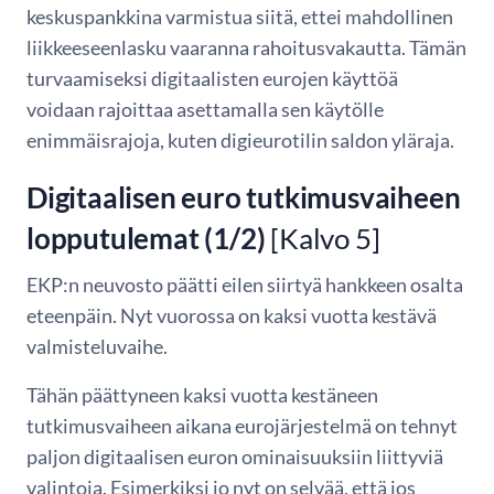
keskus­pank­kina varmistua siitä, ettei mahdollinen
liikkeeseenlasku vaaranna rahoitus­vakautta. Tämän
turvaamiseksi digitaalisten eurojen käyttöä
voidaan rajoittaa asettamalla sen käytölle
enimmäisrajoja, kuten digieurotilin saldon yläraja.
Digitaalisen euro tutkimusvaiheen
lopputulemat (1/2)
[Kalvo 5]
EKP:n neuvosto päätti eilen siirtyä hankkeen osalta
eteenpäin. Nyt vuorossa on kaksi vuotta kestävä
valmisteluvaihe.
Tähän päättyneen kaksi vuotta kestäneen
tutkimusvaiheen aikana eurojärjestelmä on tehnyt
paljon digitaalisen euron ominaisuuksiin liittyviä
valintoja. Esimerkiksi jo nyt on selvää, että jos