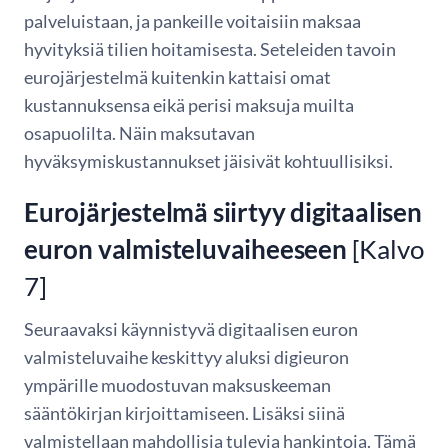
palveluistaan, ja pankeille voitaisiin maksaa
hyvityksiä tilien hoitamisesta. Seteleiden tavoin
eurojärjestelmä kuitenkin kattaisi omat
kustannuksensa eikä perisi maksuja muilta
osapuolilta. Näin maksutavan
hyväksymiskustannukset jäisivät kohtuullisiksi.
Eurojärjestelmä siirtyy digitaalisen
euron valmisteluvaiheeseen
[Kalvo
7]
Seuraavaksi käynnistyvä digitaalisen euron
valmisteluvaihe keskittyy aluksi digieuron
ympärille muodostuvan maksuskeeman
sääntökirjan kirjoittamiseen. Lisäksi siinä
valmistellaan mahdollisia tulevia hankintoja. Tämä