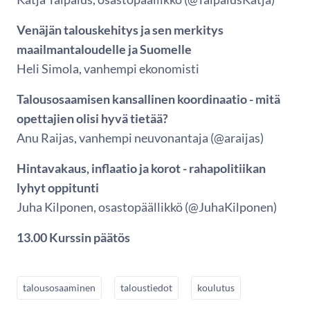
Venäjän talouskehitys ja sen merkitys
maailmantaloudelle ja Suomelle
Heli Simola, vanhempi ekonomisti
Talousosaamisen kansallinen koordinaatio - mitä
opettajien olisi hyvä tietää?
Anu Raijas, vanhempi neuvonantaja (@araijas)
Hintavakaus, inflaatio ja korot - rahapolitiikan
lyhyt oppitunti
Juha Kilponen, osastopäällikkö (@JuhaKilponen)
13.00 Kurssin päätös
talousosaaminen
taloustiedot
koulutus