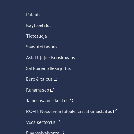
Palaute
Käyttöehdot
Tietosuoja
Saavutettavuus
Asiakirjajulkisuuskuvaus
Sähköinen allekirjoitus
Euro & talous
Rahamuseo
Talousosaamiskeskus
BOFIT Nousevien talouksien tutkimuslaitos
Vuosikertomus
Finanssivalvonta