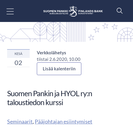
Siirry sisältöön
Verkkolähetys
KESÄ
tiistai 2.6.2020, 10.00
02
Lisää kalenteriin
Suomen Pankin ja HYOL ry:n
taloustiedon kurssi
Seminaarit
,
Pääjohtajan esiintymiset