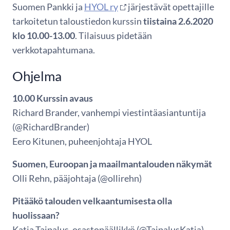
Suomen Pankki ja
HYOL ry
järjestävät opettajille
tarkoitetun taloustiedon kurssin
tiistaina 2.6.2020
klo 10.00-13.00
. Tilaisuus pidetään
verkkotapahtumana.
Ohjelma
10.00 Kurssin avaus
Richard Brander, vanhempi viestintäasiantuntija
(@RichardBrander)
Eero Kitunen, puheenjohtaja HYOL
Suomen, Euroopan ja maailmantalouden näkymät
Olli Rehn, pääjohtaja (@ollirehn)
Pitääkö talouden velkaantumisesta olla
huolissaan?
Katja Taipalus, osastopäällikkö (@TaipalusKatja)