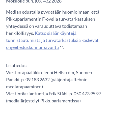
Moisiolle puh. (09) 432 2028
Median edustajia pyydetään huomioimaan, että
Pikkuparlamentin F-ovella turvatarkastuksen
yhteydessä on varauduttava todistamaan
henkilöllisyys.
Katso sisäänkäyntejä,
tunnistautumista ja turvatarkastuksia koskevat
ohjeet eduskunnan sivuilta
.
Lisätiedot:
Viestintäpäällikkö Jenni Hellström, Suomen
Pankki, p. 09 183 2632 (pääjohtaja Rehnin
mediatapaaminen)
Viestintäasiantuntija Erik Ståhl, p. 050 473 95 97
(mediajärjestelyt Pikkuparlamentissa)