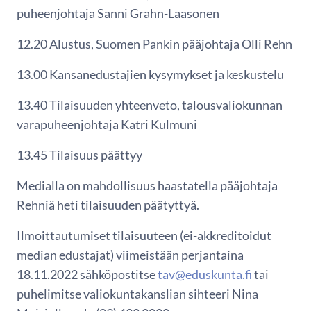
puheenjohtaja Sanni Grahn-Laasonen
12.20 Alustus, Suomen Pankin pääjohtaja Olli Rehn
13.00 Kansanedustajien kysymykset ja keskustelu
13.40 Tilaisuuden yhteenveto, talousvaliokunnan
varapuheenjohtaja Katri Kulmuni
13.45 Tilaisuus päättyy
Medialla on mahdollisuus haastatella pääjohtaja
Rehniä heti tilaisuuden päätyttyä.
Ilmoittautumiset tilaisuuteen (ei-akkreditoidut
median edustajat) viimeistään perjantaina
18.11.2022 sähköpostitse
tav@eduskunta.fi
tai
puhelimitse valiokuntakanslian sihteeri Nina