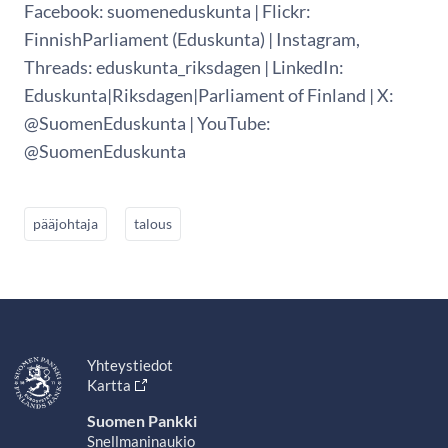
Facebook: suomeneduskunta | Flickr:
FinnishParliament (Eduskunta) | Instagram,
Threads: eduskunta_riksdagen | LinkedIn:
Eduskunta|Riksdagen|Parliament of Finland | X:
@SuomenEduskunta | YouTube:
@SuomenEduskunta
pääjohtaja
talous
Yhteystiedot
Kartta
Suomen Pankki
Snellmaninaukio