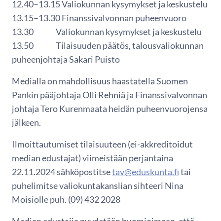
12.40–13.15 Valiokunnan kysymykset ja keskustelu
13.15–13.30 Finanssivalvonnan puheenvuoro
13.30 Valiokunnan kysymykset ja keskustelu
13.50 Tilaisuuden päätös, talousvaliokunnan
puheenjohtaja Sakari Puisto
Medialla on mahdollisuus haastatella Suomen
Pankin pääjohtaja Olli Rehniä ja Finanssivalvonnan
johtaja Tero Kurenmaata heidän puheenvuorojensa
jälkeen.
Ilmoittautumiset tilaisuuteen (ei-akkreditoidut
median edustajat) viimeistään perjantaina
22.11.2024 sähköpostitse
tav@eduskunta.fi
tai
puhelimitse valiokuntakanslian sihteeri Nina
Moisiolle puh. (09) 432 2028