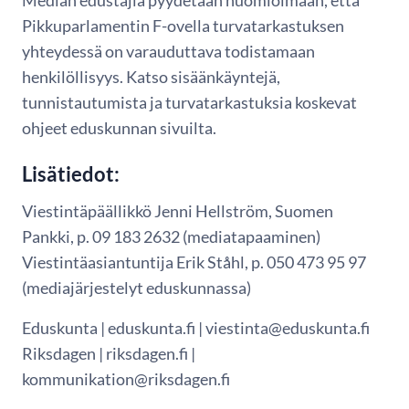
Median edustajia pyydetään huomioimaan, että
Pikkuparlamentin F-ovella turvatarkastuksen
yhteydessä on varauduttava todistamaan
henkilöllisyys. Katso sisäänkäyntejä,
tunnistautumista ja turvatarkastuksia koskevat
ohjeet eduskunnan sivuilta.
Lisätiedot:
Viestintäpäällikkö Jenni Hellström, Suomen
Pankki, p. 09 183 2632 (mediatapaaminen)
Viestintäasiantuntija Erik Ståhl, p. 050 473 95 97
(mediajärjestelyt eduskunnassa)
Eduskunta | eduskunta.fi | viestinta@eduskunta.fi
Riksdagen | riksdagen.fi |
kommunikation@riksdagen.fi