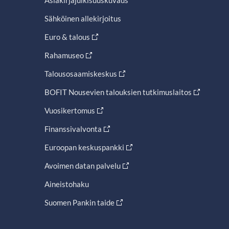
Asiakirjajulkisuuskuvaus
Sähköinen allekirjoitus
Euro & talous
Rahamuseo
Talousosaamiskeskus
BOFIT Nousevien talouksien tutkimuslaitos
Vuosikertomus
Finanssivalvonta
Euroopan keskuspankki
Avoimen datan palvelu
Aineistohaku
Suomen Pankin taide