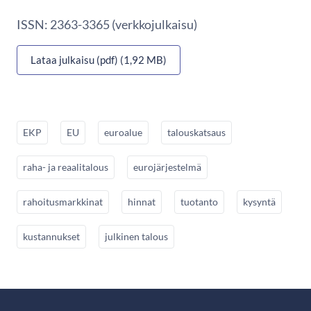
ISSN: 2363-3365 (verkkojulkaisu)
Lataa julkaisu (pdf) (1,92 MB)
EKP
EU
euroalue
talouskatsaus
raha- ja reaalitalous
eurojärjestelmä
rahoitusmarkkinat
hinnat
tuotanto
kysyntä
kustannukset
julkinen talous