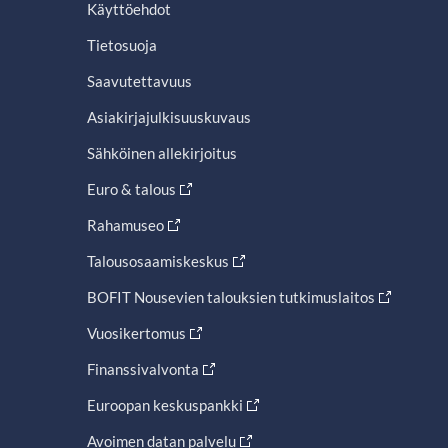
Käyttöehdot
Tietosuoja
Saavutettavuus
Asiakirjajulkisuuskuvaus
Sähköinen allekirjoitus
Euro & talous
Rahamuseo
Talousosaamiskeskus
BOFIT Nousevien talouksien tutkimuslaitos
Vuosikertomus
Finanssivalvonta
Euroopan keskuspankki
Avoimen datan palvelu