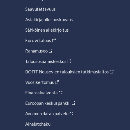
Saavutettavuus
Asiakirjajulkisuuskuvaus
Sähköinen allekirjoitus
Euro & talous
Rahamuseo
Talousosaamiskeskus
BOFIT Nousevien talouksien tutkimuslaitos
Vuosikertomus
Finanssivalvonta
Euroopan keskuspankki
Avoimen datan palvelu
Aineistohaku