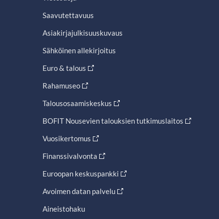
Saavutettavuus
Asiakirjajulkisuuskuvaus
Sähköinen allekirjoitus
Euro & talous
Rahamuseo
Talousosaamiskeskus
BOFIT Nousevien talouksien tutkimuslaitos
Vuosikertomus
Finanssivalvonta
Euroopan keskuspankki
Avoimen datan palvelu
Aineistohaku