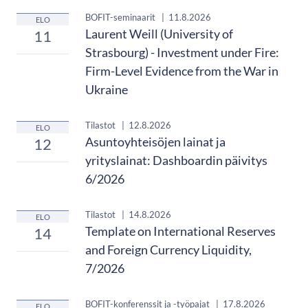
BOFIT-seminaarit
|
11.8.2026
ELO
Laurent Weill (University of
11
Strasbourg) - Investment under Fire:
Firm-Level Evidence from the War in
Ukraine
Tilastot
|
12.8.2026
ELO
Asuntoyhteisöjen lainat ja
12
yrityslainat: Dashboardin päivitys
6/2026
Tilastot
|
14.8.2026
ELO
Template on International Reserves
14
and Foreign Currency Liquidity,
7/2026
BOFIT-konferenssit ja -työpajat
|
17.8.2026
ELO