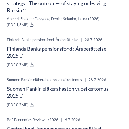
strategy : The outcomes of staying or leaving
Russia
Ahmed, Shaker ;
Davydov, Denis ;
Solanko, Laura
(2026)
(PDF 1,3MB)
Finlands Banks pensionsfond. Årsberättelse
|
28.7.2026
Finlands Banks pensionsfond : Årsberättelse
2025
(PDF 0,7MB)
Suomen Pankin eläkerahaston vuosikertomus
|
28.7.2026
Suomen Pankin eläkerahaston vuosikertomus
2025
(PDF 0,7MB)
BoF Economics Review 4/2026
|
6.7.2026
Central bank independence under political