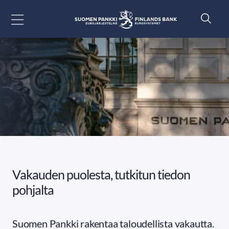
Siirry sisältöön
Vakauden puolesta, tutkitun tiedon
pohjalta
Suomen Pankki rakentaa taloudellista vakautta.