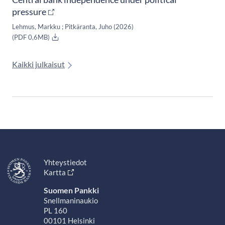
pressure
Lehmus, Markku ;
Pitkäranta, Juho
(2026)
(PDF 0,6MB)
Kaikki julkaisut
Yhteystiedot
Kartta
Suomen Pankki
Snellmaninaukio
PL 160
00101 Helsinki